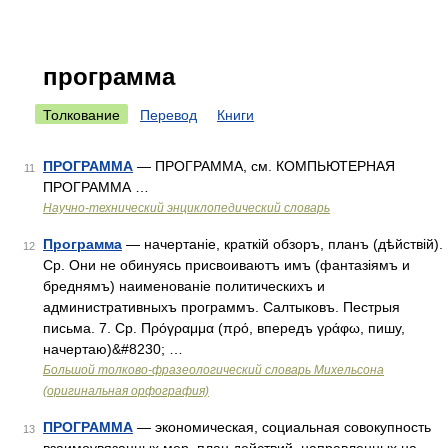
программа
Толкование
Перевод
Книги
ПРОГРАММА
— ПРОГРАММА, см. КОМПЬЮТЕРНАЯ
11
ПРОГРАММА …
Научно-технический энциклопедический словарь
Программа
— начертаніе, краткій обзоръ, планъ (дѣйствій).
12
Ср. Они не обинуясь присвоиваютъ имъ (фантазіямъ и
бреднямъ) наименованіе политическихъ и
административныхъ программъ. Салтыковъ. Пестрыя
письма. 7. Ср. Πρόγραμμα (πρό, впередъ γράφω, пишу,
начертаю)&#8230; …
Большой толково-фразеологический словарь Михельсона
(оригинальная орфография)
ПРОГРАММА
— экономическая, социальная совокупность
13