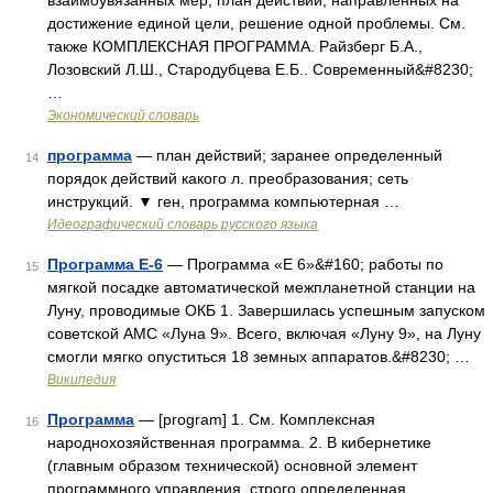
взаимоувязанных мер, план действий, направленных на
достижение единой цели, решение одной проблемы. См.
также КОМПЛЕКСНАЯ ПРОГРАММА. Райзберг Б.А.,
Лозовский Л.Ш., Стародубцева Е.Б.. Современный&#8230;
…
Экономический словарь
программа
— план действий; заранее определенный
14
порядок действий какого л. преобразования; сеть
инструкций. ▼ ген, программа компьютерная …
Идеографический словарь русского языка
Программа Е-6
— Программа «Е 6»&#160; работы по
15
мягкой посадке автоматической межпланетной станции на
Луну, проводимые ОКБ 1. Завершилась успешным запуском
советской АМС «Луна 9». Всего, включая «Луну 9», на Луну
смогли мягко опуститься 18 земных аппаратов.&#8230; …
Википедия
Программа
— [program] 1. См. Комплексная
16
народнохозяйственная программа. 2. В кибернетике
(главным образом технической) основной элемент
программного управления, строго определенная