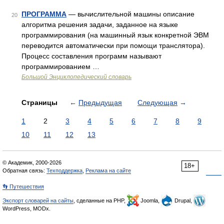
ПРОГРАММА
— вычислительной машины описание
20
алгоритма решения задачи, заданное на языке
программирования (на машинный язык конкретной ЭВМ
переводится автоматически при помощи транслятора).
Процесс составления программ называют
программированием …
Большой Энциклопедический словарь
Страницы
←
Предыдущая
Следующая
→
1
2
3
4
5
6
7
8
9
10
11
12
13
© Академик, 2000-2026
18+
Обратная связь:
Техподдержка
,
Реклама на сайте
👣 Путешествия
Экспорт словарей на сайты
, сделанные на PHP,
Joomla,
Drupal,
WordPress, MODx.